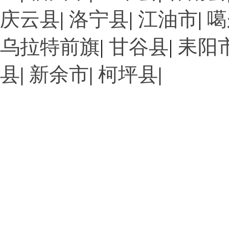
庆云县
|
洛宁县
|
江油市
|
噶
乌拉特前旗
|
甘谷县
|
耒阳
县
|
新余市
|
柯坪县
|
工廠一角
工廠一角