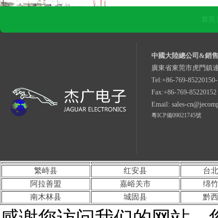
首頁 
中國大陸總公司&銷
廣東省東莞市虎門鎮連
工廠一角
Tel:+86-769-85220150-
Fax:+86-769-85220152
Email:
sales-cn@jecom
粵ICP備09021745號
工廠一角
繁峙县
红安县
台
阿拉善盟
嘉峪关市
绵
南木林县
城固县
黔
感谢您访问我们的网站，