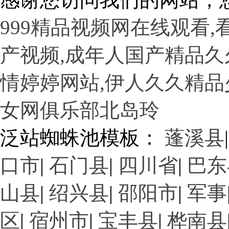
999精品视频网在线观看,
工廠一角
产视频,成年人国产精品久
情婷婷网站,伊人久久精品少
女网俱乐部北岛玲
工廠一角
泛站蜘蛛池模板：
蓬溪县
口市
|
石门县
|
四川省
|
巴东
山县
|
绍兴县
|
邵阳市
|
军事
区
|
宿州市
|
宝丰县
|
桦南县
工廠一角